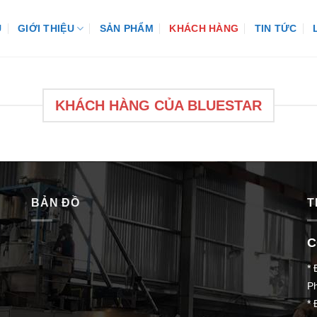
Ủ
GIỚI THIỆU
SẢN PHẨM
KHÁCH HÀNG
TIN TỨC
KHÁCH HÀNG CỦA BLUESTAR
BẢN ĐỒ
T
C
* 
P
* 