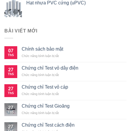
Hạt nhựa PVC cứng (uPVC)
BÀI VIẾT MỚI
Chính sách bảo mật
07
Th5
ở
Chức năng bình luận bị tắt
Chính
sách
Chứng chỉ Test vỏ dây điện
27
bảo
Th5
ở
Chức năng bình luận bị tắt
mật
Chứng
chỉ
Chứng chỉ Test vỏ cáp
27
Test
Th5
ở
Chức năng bình luận bị tắt
vỏ
Chứng
dây
chỉ
điện
Chứng chỉ Test Gioăng
27
Test
Th5
ở
Chức năng bình luận bị tắt
vỏ
Chứng
cáp
chỉ
Chứng chỉ Test cách điện
27
Test
Th5