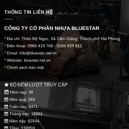
THÔNG TIN LIÊN HỆ
CÔNG TY CỔ PHẦN NHỰA BLUESTAR
* Địa chỉ: Thôn Mỹ Ngọc, Xã Cẩm Giàng, Thành phố Hải Phòng
* Điện thoại: 0986 419 768 - 0394 939 912
* Email:
info@bluestar.net.vn
* Website: bluestar.net.vn
*
Chính sách bảo mật
BỘ ĐẾM LƯỢT TRUY CẬP
Hôm nay: 38
Hôm qua: 264
Tuần này: 5471
Tháng này: 16201
Năm này: 62544
Tổng: 132259