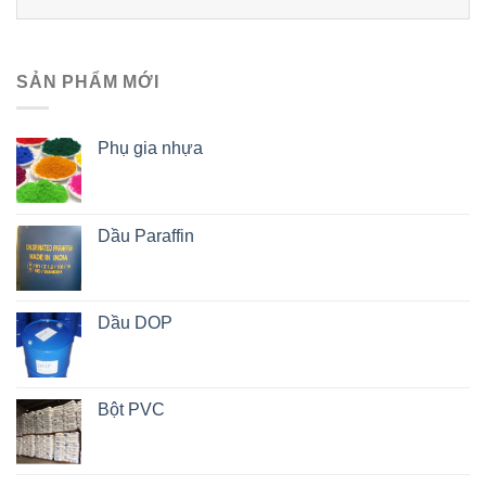
SẢN PHẨM MỚI
Phụ gia nhựa
Dầu Paraffin
Dầu DOP
Bột PVC